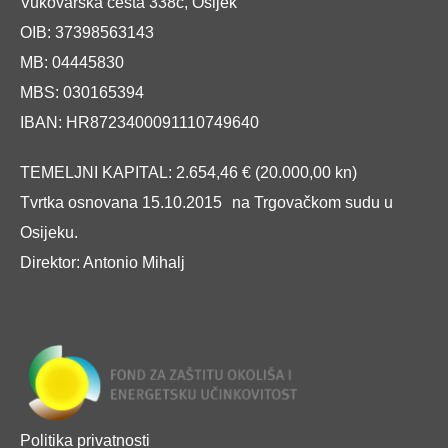
Vukovarska cesta 338c, Osijek
OIB: 37398563143
MB: 04445830
MBS: 030165394
IBAN: HR8723400091110749640
TEMELJNI KAPITAL: 2.654,46 € (20.000,00 kn)
Tvrtka osnovana 15.10.2015 na Trgovačkom sudu u
Osijeku.
Direktor: Antonio Mihalj
Politika privatnosti