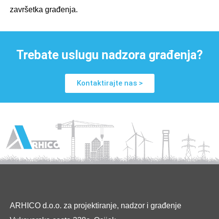
završetka građenja.
Trebate uslugu nadzora građenja?
Kontaktirajte nas >
ARHICO d.o.o. za projektiranje, nadzor i građenje