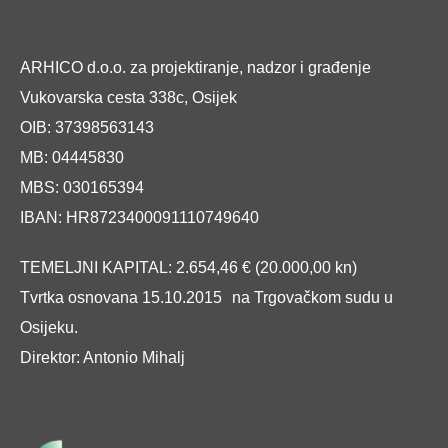
ARHICO d.o.o. za projektiranje, nadzor i građenje
Vukovarska cesta 338c, Osijek
OIB: 37398563143
MB: 04445830
MBS: 030165394
IBAN: HR8723400091110749640
TEMELJNI KAPITAL: 2.654,46 € (20.000,00 kn)
Tvrtka osnovana 15.10.2015 na Trgovačkom sudu u
Osijeku.
Direktor: Antonio Mihalj