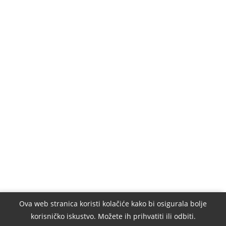
Ova web stranica koristi kolačiće kako bi osigurala bolje
korisničko iskustvo. Možete ih prihvatiti ili odbiti.