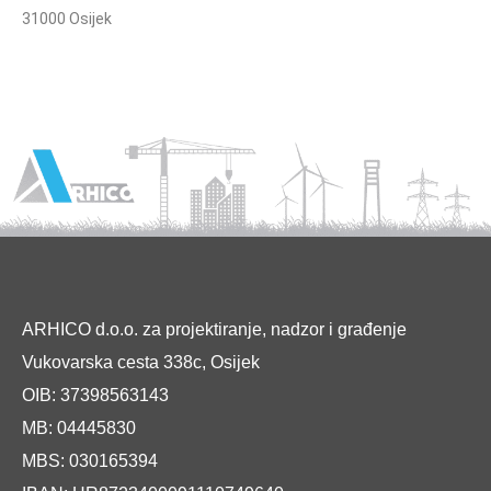
31000 Osijek
ARHICO d.o.o. za projektiranje, nadzor i građenje
Vukovarska cesta 338c, Osijek
OIB: 37398563143
MB: 04445830
MBS: 030165394